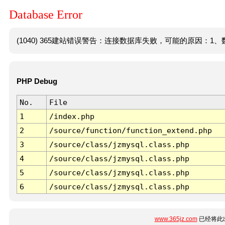
Database Error
(1040) 365建站错误警告：连接数据库失败，可能的原因：1、数
PHP Debug
No.
File
1
/index.php
2
/source/function/function_extend.php
3
/source/class/jzmysql.class.php
4
/source/class/jzmysql.class.php
5
/source/class/jzmysql.class.php
6
/source/class/jzmysql.class.php
www.365jz.com
已经将此