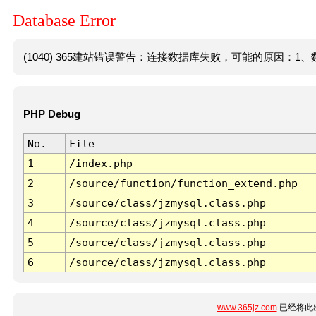
Database Error
(1040) 365建站错误警告：连接数据库失败，可能的原因：1、数
PHP Debug
No.
File
1
/index.php
2
/source/function/function_extend.php
3
/source/class/jzmysql.class.php
4
/source/class/jzmysql.class.php
5
/source/class/jzmysql.class.php
6
/source/class/jzmysql.class.php
www.365jz.com
已经将此