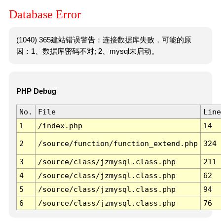
Database Error
(1040) 365建站错误警告：连接数据库失败，可能的原
因：1、数据库密码不对; 2、mysql未启动。
PHP Debug
No.
File
Line
1
/index.php
14
2
/source/function/function_extend.php
324
3
/source/class/jzmysql.class.php
211
4
/source/class/jzmysql.class.php
62
5
/source/class/jzmysql.class.php
94
6
/source/class/jzmysql.class.php
76