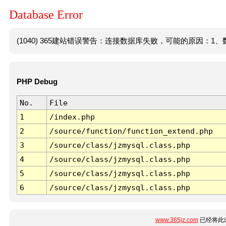
Database Error
(1040) 365建站错误警告：连接数据库失败，可能的原因：1、数
PHP Debug
No.
File
1
/index.php
2
/source/function/function_extend.php
3
/source/class/jzmysql.class.php
4
/source/class/jzmysql.class.php
5
/source/class/jzmysql.class.php
6
/source/class/jzmysql.class.php
www.365jz.com
已经将此