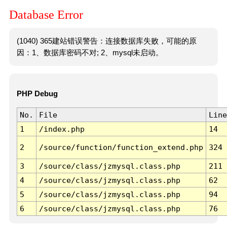
Database Error
(1040) 365建站错误警告：连接数据库失败，可能的原
因：1、数据库密码不对; 2、mysql未启动。
PHP Debug
No.
File
Line
1
/index.php
14
2
/source/function/function_extend.php
324
3
/source/class/jzmysql.class.php
211
4
/source/class/jzmysql.class.php
62
5
/source/class/jzmysql.class.php
94
6
/source/class/jzmysql.class.php
76