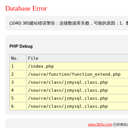
Database Error
(1040) 365建站错误警告：连接数据库失败，可能的原因：1、数
PHP Debug
No.
File
1
/index.php
2
/source/function/function_extend.php
3
/source/class/jzmysql.class.php
4
/source/class/jzmysql.class.php
5
/source/class/jzmysql.class.php
6
/source/class/jzmysql.class.php
www.365jz.com
已经将此