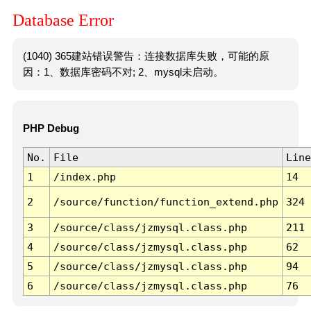
Database Error
(1040) 365建站错误警告：连接数据库失败，可能的原
因：1、数据库密码不对; 2、mysql未启动。
PHP Debug
No.
File
Line
1
/index.php
14
2
/source/function/function_extend.php
324
3
/source/class/jzmysql.class.php
211
4
/source/class/jzmysql.class.php
62
5
/source/class/jzmysql.class.php
94
6
/source/class/jzmysql.class.php
76