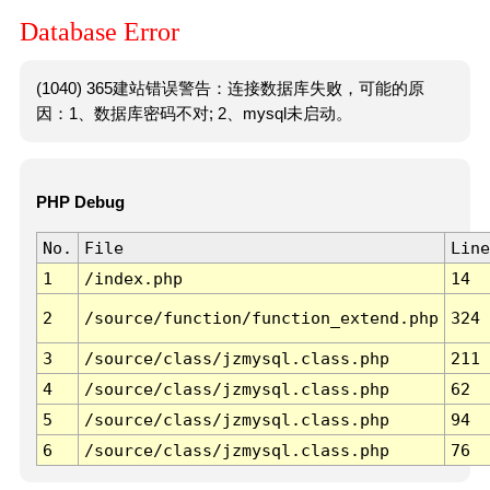
Database Error
(1040) 365建站错误警告：连接数据库失败，可能的原
因：1、数据库密码不对; 2、mysql未启动。
PHP Debug
No.
File
Line
1
/index.php
14
2
/source/function/function_extend.php
324
3
/source/class/jzmysql.class.php
211
4
/source/class/jzmysql.class.php
62
5
/source/class/jzmysql.class.php
94
6
/source/class/jzmysql.class.php
76